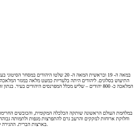
במאה ה- 19 ובראשית המאה ה- 20 שלטו הי
המלאכה כ- 800 יהודים – שליש מכלל המפרנסים היהודים בע
במלחמת העולם הראשונה שותקה הכלכלה המקומית, והכובשים החרימו את 
בארצות הברית. ההגירה לארצות שמעבר לים התחדשה. מתוך כאלף בעלי מלאכה יהודים עצמאים לפני המלחמה נותרו בסלונים מיד לאחריה כ- 400 בלבד, ורק שליש מהם עבדו.