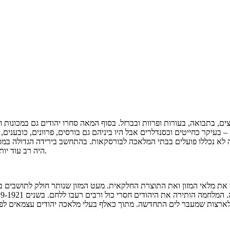
הודים במסחר הסיטוני בעצים, בתבואה, בעורות ופרוות ובברזל. בסוף המאה סחרו יהודים 
יר. בנתון זה לא נכללו פועלים בבתי המלאכה לבורסקאות. בהתחשב בירידה הגדו
היה רב עוד יותר. במסחר הזעיר מעריכים שכל 150 החנויות והדוכנים בשוק היו של יהודים.
מלאי המזון ואת התוצרת החלקאית. מעט המזון שנותר חולק לתושבים בקיצ