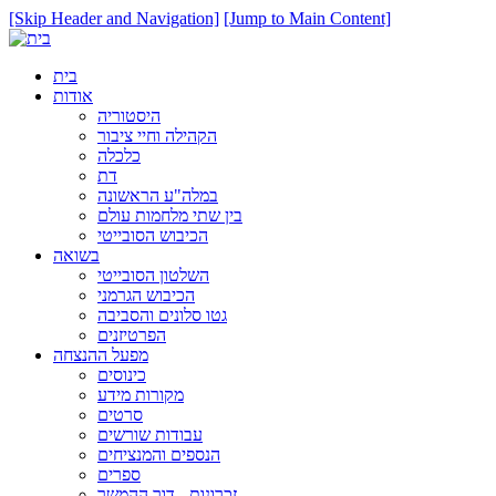
[Skip Header and Navigation]
[Jump to Main Content]
בית
אודות
היסטוריה
הקהילה וחיי ציבור
כלכלה
דת
במלה"ע הראשונה
בין שתי מלחמות עולם
הכיבוש הסובייטי
בשואה
השלטון הסובייטי
הכיבוש הגרמני
גטו סלונים והסביבה
הפרטיזנים
מפעל ההנצחה
כינוסים
מקורות מידע
סרטים
עבודות שורשים
הנספים והמנציחים
ספרים
זכרונות - דור ההמשך