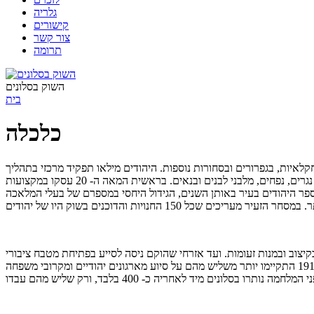
גלריה
קישורים
צור קשר
תרומה
השוק בסלונים
בית
כלכלה
גם במכונות חקלאיות, בגפרורים ובסחורות נוספות. היהודים מילאו תפקיד מרכזי בתהליך
התיעוש בסלונים. ליהודים היתה בלעדיות כמעט מלאה במגזר המלאכה – בעיקר כחייטים וכסנדלרים אבל היו ביניהם גם בורסים, פרוונים, כובענים, נגרים, נפחים, מלבני לבנים ובנאים. בראשית המאה ה- 20 עסקו במקצועות
לה במספר היהודים בעיר באותן השנים, הגידול היחסי במספרם של בעלי המלאכה
וב ובמנות זעומות. ועד אזרחי שהוקם ניסה לסייע בפתיחת מטבח ציבורי
וחלוקת ארוחות לנזקקים והרעב גרם להתפרצות מגפות ולתמותה גבוהה. המלחמה הותירה את היהודים חסרי כול ורבים רעבו ללחם. בשנים 1919-1921 התקיימו יותר משליש מהם על סיוע מארגונים יהודיים ומקרובי משפחה