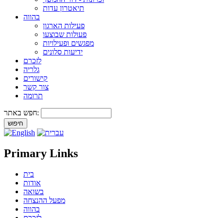
תיאטרון עדות
בהווה
פעילות הארגון
פעולות שבוצעו
מפגשים ופעילויות
ידיעות סלונים
לזכרם
גלריה
קישורים
צור קשר
תרומה
חפש באתר:
Primary Links
בית
אודות
בשואה
מפעל ההנצחה
בהווה
לזכרם