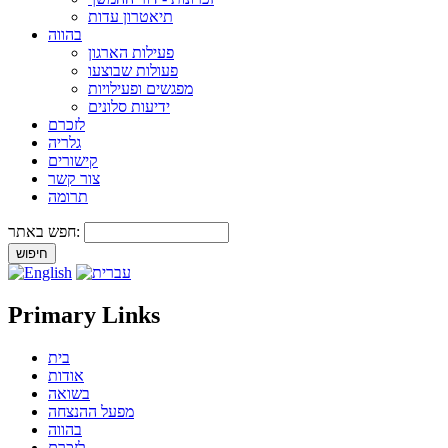
תיאטרון עדות
בהווה
פעילות הארגון
פעולות שבוצעו
מפגשים ופעילויות
ידיעות סלונים
לזכרם
גלריה
קישורים
צור קשר
תרומה
חפש באתר:
Primary Links
בית
אודות
בשואה
מפעל ההנצחה
בהווה
לזכרם