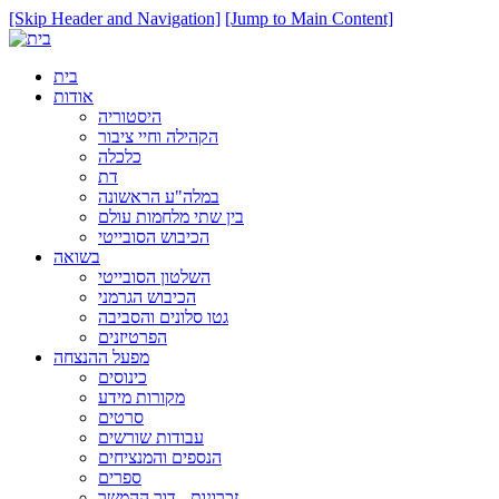
[Skip Header and Navigation]
[Jump to Main Content]
בית
אודות
היסטוריה
הקהילה וחיי ציבור
כלכלה
דת
במלה"ע הראשונה
בין שתי מלחמות עולם
הכיבוש הסובייטי
בשואה
השלטון הסובייטי
הכיבוש הגרמני
גטו סלונים והסביבה
הפרטיזנים
מפעל ההנצחה
כינוסים
מקורות מידע
סרטים
עבודות שורשים
הנספים והמנציחים
ספרים
זכרונות - דור ההמשך