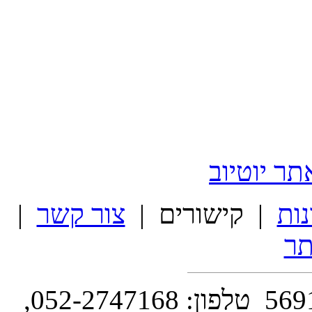
ר יוטיוב
נות
| קישורים |
צור קשר
|
ר
השושנה 14 , ת.ד. 130 סביון 5691502 טלפון: 052-2747168,