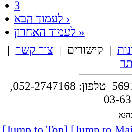
3
לעמוד הבא ›
לעמוד האחרון »
נות
| קישורים |
צור קשר
|
ר
השושנה 14 , ת.ד. 130 סביון 5691502 טלפון: 052-2747168,
הנא
[Jump to Top]
[Jump to Mai