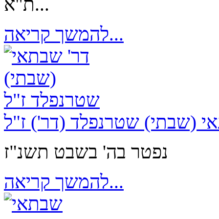
ת"א...
להמשך קריאה...
 (שבתי) שטרנפלד (דר') ז"ל
נפטר בה' בשבט תשנ"ז
להמשך קריאה...